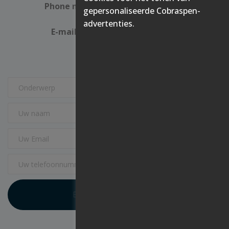
Phone number
+31 (0)23 527 15 55
gepersonaliseerde Cobraspen-
advertenties.
E-mailadres
info@cobraspen.nl
OR
[/modal_popup_box]