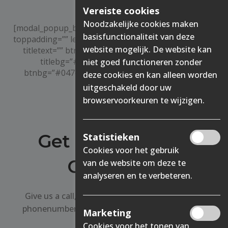
Vereiste cookies
Noodzakelijke cookies maken
[modal_popup_box top=”” width=”” btnalign=”center”
basisfunctionaliteit van deze
toppadding=”” leftpadding=”” btnsize=”” btnradius=””
website mogelijk. De website kan
titletext=”” btntext=”Contact” bodybg=”#bfbfbf”
titlebg=”#ffffff” titleborder=”#b2b2b2″
niet goed functioneren zonder
btnbg=”#047cb1″ bgclr=”#ffffff” btnclr=”#ffffff”
deze cookies en kan alleen worden
caption_url=””]
uitgeschakeld door uw
browservoorkeuren te wijzigen.
CONTACT
Get in touch with
Statistieken
Cookies voor het gebruik
Cobraspen
van de website om deze te
analyseren en te verbeteren.
Give us a call, send us a message or leave your
phonenumber with us and we’ll get back to you
Marketing
Cookies voor het tonen van