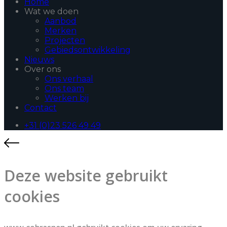
Home
Wat we doen
Aanbod
Merken
Projecten
Gebiedsontwikkeling
Nieuws
Over ons
Ons verhaal
Ons team
Werken bij
Contact
+31 (0)23 526 49 49
Deze website gebruikt
cookies