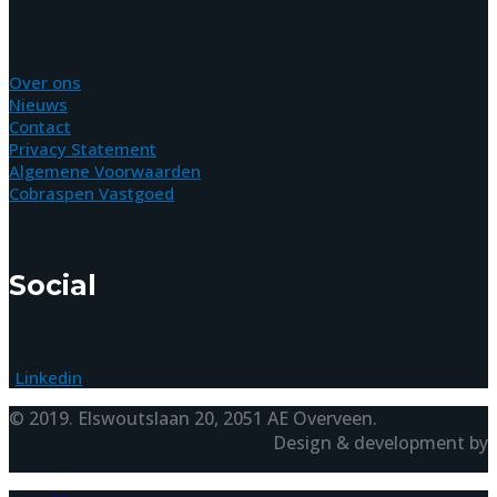
Over ons
Nieuws
Contact
Privacy Statement
Algemene Voorwaarden
Cobraspen Vastgoed
Social
Linkedin
© 2019. Elswoutslaan 20, 2051 AE Overveen.
Design & development by