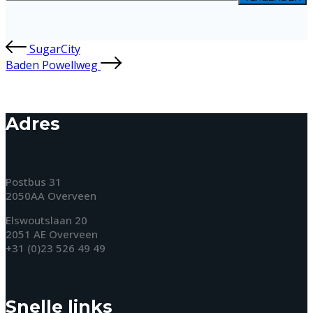
SugarCity
Baden Powellweg
Adres
Postbus 31
2050AA Overveen
Elswoutslaan 20
2051 AE Overveen
+31 (0)23 526 49 49
Snelle links