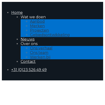
Home
Wat we doen
Aanbod
Merken
Projecten
Gebiedsontwikkeling
Nieuws
Over ons
Ons verhaal
Ons team
Werken bij
Contact
+31 (0)23 526 49 49