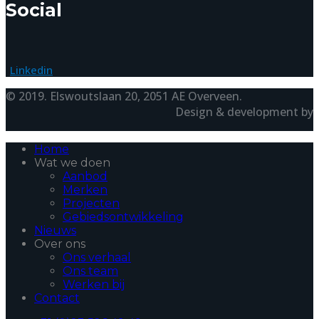
Social
Linkedin
© 2019. Elswoutslaan 20, 2051 AE Overveen.
Design & development by
Home
Wat we doen
Aanbod
Merken
Projecten
Gebiedsontwikkeling
Nieuws
Over ons
Ons verhaal
Ons team
Werken bij
Contact