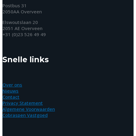
Postbus 31
2050AA Overveen
Elswoutslaan 20
2051 AE Overveen
+31 (0)23 526 49 49
Snelle links
Over ons
Nieuws
Contact
Privacy Statement
Algemene Voorwaarden
Cobraspen Vastgoed