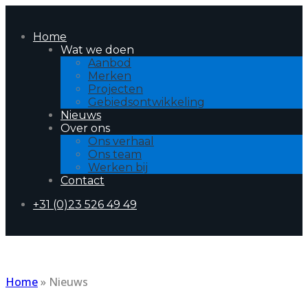
Home
Wat we doen
Aanbod
Merken
Projecten
Gebiedsontwikkeling
Nieuws
Over ons
Ons verhaal
Ons team
Werken bij
Contact
+31 (0)23 526 49 49
Home
»
Nieuws