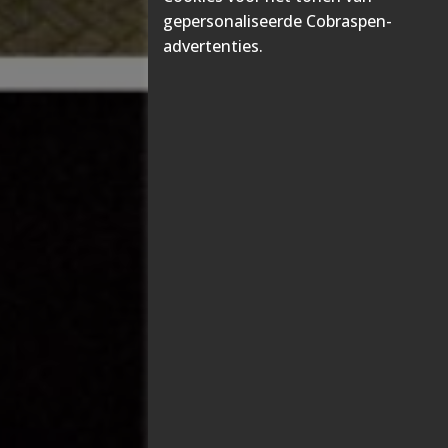
gepersonaliseerde Cobraspen-
advertenties.