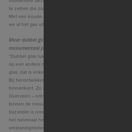
momenteel bezig daar een isolerende schil omheen
te zetten die zonne-energie oppakt en teruggeeft.
Met een koude- warmteopslag eronder. Zo kunnen
we al het gas uit het gebouw halen.”
Maar dubbel glas bijvoorbeeld, kan dat in zo’n
monumentaal pand?
“Dubbel glas lukt niet altijd, maar dan lossen we het
op een andere manier op, vaak met Van Ruysdael-
glas, dat is enkel glas maar wel speciaal isolerend.
Bij herontwikkeling gebeurt vaak veel aan de
binnenkant. Zo zijn in het pand in Elswout in
Overveen – ontworpen als een Italiaans paleis – van
binnen de nieuwste technieken verwerkt, wat
bijzonder is omdat wij de eerste eigenaar zijn die
het helemaal heeft afgebouwd. Dat was door
omstandigheden in 135 jaar nog niet gebeurd. Ook