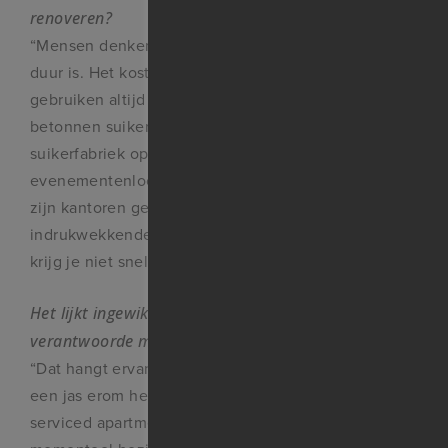
renoveren?
“Mensen denken ten onrechte dat restaureren altijd
duur is. Het kostenplaatje is gewoon anders. Wij
gebruiken altijd de bestaande structuren, zoals de
betonnen suikersilo’s in Halfweg. De oude
suikerfabriek op het terrein is herontwikkeld tot
evenementenlocatie, de twee betonnen silo’s zelf
zijn kantoren geworden. Het zijn echte eyecatchers,
indrukwekkende panden met een eigen verhaal. Dat
krijg je niet snel als je nieuw bouwt.”
Het lijkt ingewikkeld om zo’n oud pand op een
verantwoorde manier op te knappen?
“Dat hangt ervan af. Het is soms een kwestie van
een jas erom heen doen, zoals bij ons gebouw met
serviced apartments in Amstelveen. We zijn