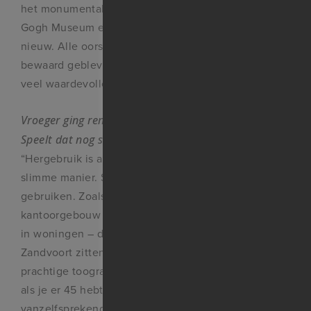
het monumentale Moco-museum, tussen het Van
Gogh Museum en het Rijksmuseum, is van binnen
nieuw. Alle oorspronkelijke ornamenten zijn
bewaard gebleven of teruggeplaatst. Zo’n pand is
veel waardevoller dan je ooit nieuw kan bouwen.”
Vroeger ging renoveren vooral over hergebruik.
Speelt dat nog steeds een rol?
“Hergebruik is altijd ons doel, maar wel op een
slimme manier. Soms kunnen we dingen elders
gebruiken. Zoals de ramen uit een oud
kantoorgebouw – dat in Bloemendaal omgebouwd is
in woningen – die nu in het Beachhouse Hotel in
Zandvoort zitten. Als je weet wat het kost om die
prachtige toogramen te laten maken, dan ben je blij
als je er 45 hebt liggen. Maar het moet wel
vanzelfsprekend zijn, het mag nooit kitsch worden.”