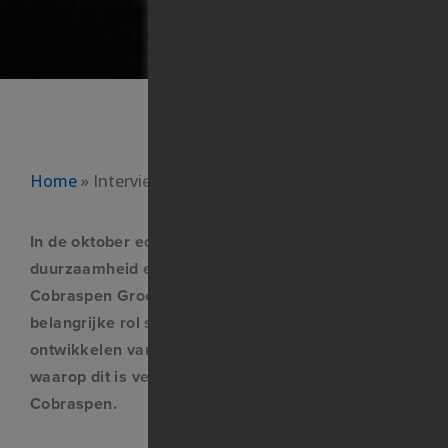
Home
»
Interview met Luigi Prins in Shell Venster
In de oktober editie van Shell Venster over
duurzaamheid een interview met Luigi Prins van de
Cobraspen Groep. Hoe duurzaamheid een
belangrijke rol speelt bij het behouden en
ontwikkelen van industieel erfgoed en de manier
waarop dit is verweven in de werkwijze van
Cobraspen.