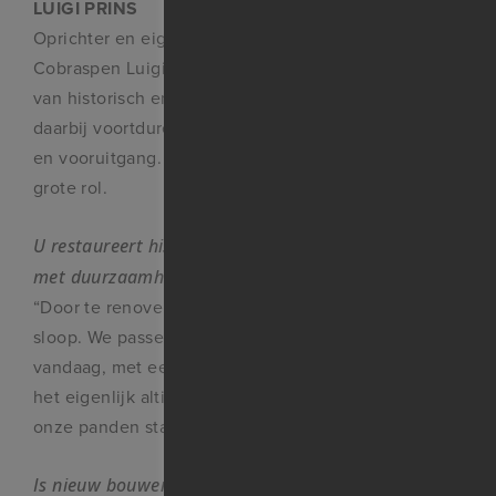
LUIGI PRINS
Oprichter en eigenaar van vastgoedbedrijf
Cobraspen Luigi Prins richt zich op het behouden
van historisch en industrieel erfgoed. Hij zoekt
daarbij voortdurend naar de balans tussen behoud
en vooruitgang. Duurzaamheid speelt daarbij een
grote rol.
U restaureert historische panden. Gaat dat samen
met duurzaamheid?
“Door te renoveren behoeden wij een gebouw voor
sloop. We passen een gebouw aan aan de eisen van
vandaag, met een blik op de toekomst. In die zin is
het eigenlijk altijd duurzaam wat we doen, want
onze panden staan er over vierhonderd jaar nog.”
Is nieuw bouwen niet veel goedkoper dan